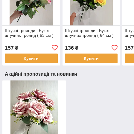
Штучні троянди . Букет
Штучні троянди . Букет
Штуч
штучних троянд ( 63 см )
штучних троянд ( 64 см )
штуч
157
136
157
₴
₴
Купити
Купити
Акційні пропозиції та новинки