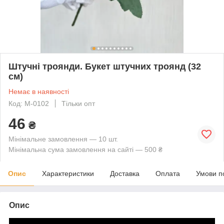
Штучні троянди. Букет штучних троянд (32
см)
Немає в наявності
Код: М-0102
Тільки опт
46
₴
Мінімальне замовлення — 10 шт.
Мінімальна сума замовлення на сайті — 500 ₴
Опис
Характеристики
Доставка
Оплата
Умови п
Опис