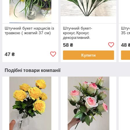
Штучний букет нарцисів із
Штучний букет-
Штуч
травкою ( жовтий 37 см)
крокус.Крокус
35 с
декоративний.
58
48
₴
47
₴
Купити
Подібні товари компанії