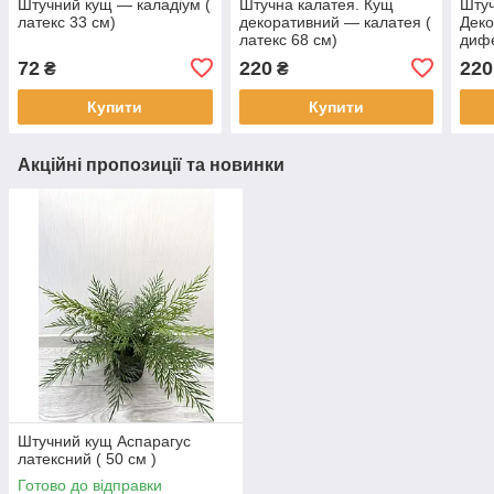
Штучний кущ — каладіум (
Штучна калатея. Кущ
Штуч
латекс 33 см)
декоративний — калатея (
Деко
латекс 68 см)
дифе
лате
72
220
220
₴
₴
Купити
Купити
Акційні пропозиції та новинки
Штучний кущ Аспарагус
латексний ( 50 см )
Готово до відправки