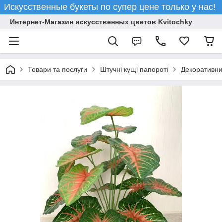
Искусственные букеты по супер цене только у нас!
Интернет-Магазин искусственных цветов Kvitochky
Товари та послуги
Штучні кущі папороті
Декоративний