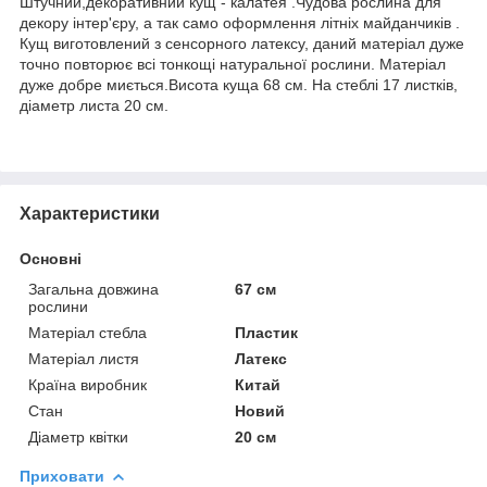
Штучний,декоративний кущ - калатея .Чудова рослина для
декору інтер'єру, а так само оформлення літніх майданчиків .
Кущ виготовлений з сенсорного латексу, даний матеріал дуже
точно повторює всі тонкощі натуральної рослини. Матеріал
дуже добре миється.Висота куща 68 см. На стеблі 17 листків,
діаметр листа 20 см.
Характеристики
Основні
Загальна довжина
67 см
рослини
Матеріал стебла
Пластик
Матеріал листя
Латекс
Країна виробник
Китай
Стан
Новий
Діаметр квітки
20 см
Приховати