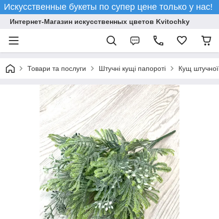
Искусственные букеты по супер цене только у нас!
Интернет-Магазин искусственных цветов Kvitochky
Товари та послуги
Штучні кущі папороті
Кущ штучної